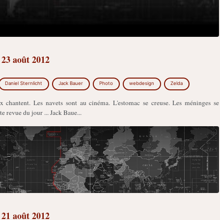
23 août 2012
Daniel Sternlicht
Jack Bauer
Photo
webdesign
Zelda
aux chantent. Les navets sont au cinéma. L'estomac se creuse. Les méninges se
te revue du jour ... Jack Baue...
21 août 2012