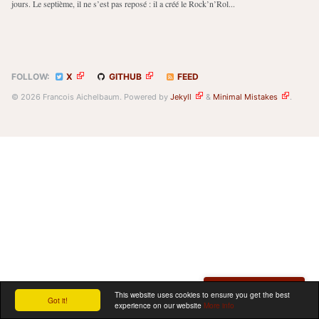
jours. Le septième, il ne s’est pas reposé : il a créé le Rock’n’Rol...
FOLLOW:
X
GITHUB
FEED
© 2026 Francois Aichelbaum. Powered by
Jekyll
&
Minimal Mistakes
.
Schedule a meeting
This website uses cookies to ensure you get the best
Got it!
experience on our website
More info