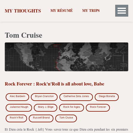
MY THOUGHTS
MY RÉSUMÉ
MY TRIPS
Tom Cruise
Rock Forever : Rock'n'Roll is all about love, Babe
Alec Baldwin
Bryan Cranston
Catherine Zeta Jones
Diego Boneta
Julianne Hough
Mary J. Blige
Rock for Ages
Rock Forever
Rock'n'Roll
Russell Brand
Tom Cruise
Et Dieu créa le Rock {.left} Vous savez tous ce que Dieu créa pendant les six premiers